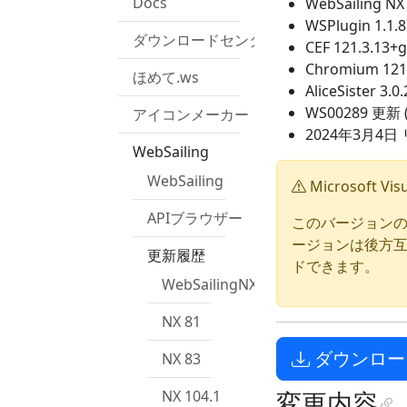
Docs
WebSailing NX 
WSPlugin 1.1.
ダウンロードセンター
CEF 121.3.13+
Chromium 121.
ほめて.ws
AliceSister 3.0
WS00289 更新 
アイコンメーカー
2024年3月4日
WebSailing
WebSailing
Microsoft 
APIブラウザー
このバージョンのW
ージョンは後方
更新履歴
ドできます。
WebSailingNXの更新情報
NX 81
ダウンロー
NX 83
変更内容
NX 104.1