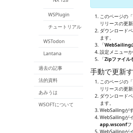
NX 128
WSPlugin
このページの「
リリースの更新
チュートリアル
ダウンロードペ
ます。
WSTodon
「
WebSailin
設定メニューか
Lantana
「
Zipファイ
過去の記事
手動で更新
法的資料
このページの「
リリースの更新
あみうは
ダウンロードペ
ます。
WSOFTについて
WebSaili
WebSaili
app.wsconf
フ
WebSaili