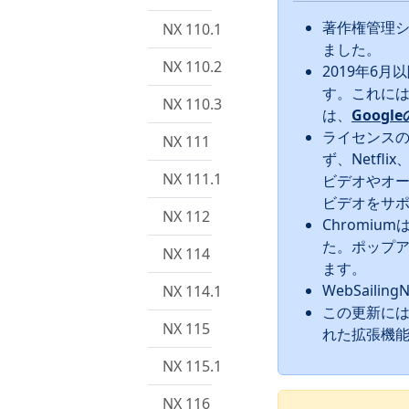
著作権管理
NX 110.1
ました。
NX 110.2
2019年6月
す。これには
NX 110.3
は、
Googl
ライセンスの問
NX 111
ず、Netflix
NX 111.1
ビデオやオー
ビデオをサ
NX 112
Chromi
た。ポップア
NX 114
ます。
WebSail
NX 114.1
この更新には
NX 115
れた拡張機能
NX 115.1
NX 116