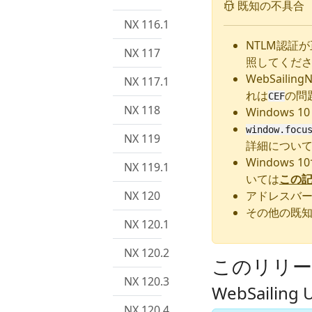
既知の不具合
NX 116.1
NTLM認証
NX 117
照してくだ
WebSail
NX 117.1
れは
の問
CEF
NX 118
Windows
window.focu
NX 119
詳細につい
Window
NX 119.1
いては
この
NX 120
アドレスバー
その他の既
NX 120.1
NX 120.2
このリリー
NX 120.3
WebSaili
NX 120.4