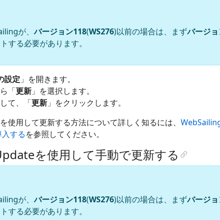
lingが、
バージョン118
(
WS276
)以前の場合は、まず
バージョン
ートする必要があります。
gの設定
」を開きます。
ら「
更新
」を選択します。
して、「
更新
」をクリックします。
Updateを使用して更新する方法について詳しく知るには、
WebSail
を導入する
を参照してください。
ng Updateを使用して手動で更新する
lingが、
バージョン118
(
WS276
)以前の場合は、まず
バージョン
ートする必要があります。