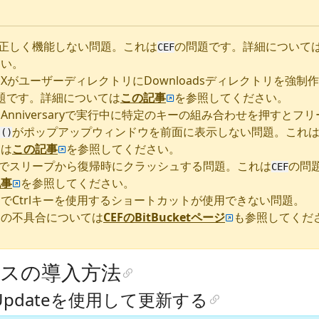
が正しく機能しない問題。これは
の問題です。詳細について
CEF
さい。
ingNXがユーザーディレクトリにDownloadsディレクトリを強
題です。詳細については
この記事
を参照してください。
 10 Anniversaryで実行中に特定のキーの組み合わせを押すと
がポップアップウィンドウを前面に表示しない問題。これ
s()
ては
この記事
を参照してください。
s 10でスリープから復帰時にクラッシュする問題。これは
の問
CEF
記事
を参照してください。
でCtrlキーを使用するショートカットが使用できない問題。
知の不具合については
CEFのBitBucketページ
も参照してくだ
スの導入方法
ng Updateを使用して更新する