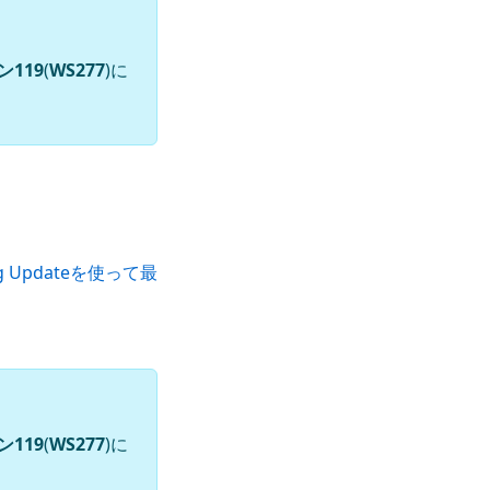
119
(
WS277
)に
ing Updateを使って最
119
(
WS277
)に