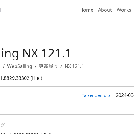
Home
About
Works
ing NX 121.1
品
WebSailing
更新履歴
NX 121.1
1.8829.33302 (Hiei)
|
2024-03
Taisei Uemura