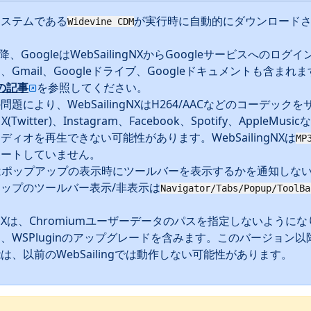
システムである
が実行時に自動的にダウンロード
Widevine CDM
以降、GoogleはWebSailingNXからGoogleサービスへのロ
、Gmail、Googleドライブ、Googleドキュメントも含ま
eの記事
を参照してください。
題により、WebSailingNXはH264/AACなどのコーデック
、X(Twitter)、Instagram、Facebook、Spotify、AppleM
ディオを再生できない可能性があります。WebSailingNXは
MP
ポートしていません。
umはポップアップの表示時にツールバーを表示するかを通知しな
ップのツールバー表示/非表示は
Navigator/Tabs/Popup/ToolBa
ingNXは、Chromiumユーザーデータのパスを指定しないように
、WSPluginのアップグレードを含みます。このバージョン
は、以前のWebSailingでは動作しない可能性があります。