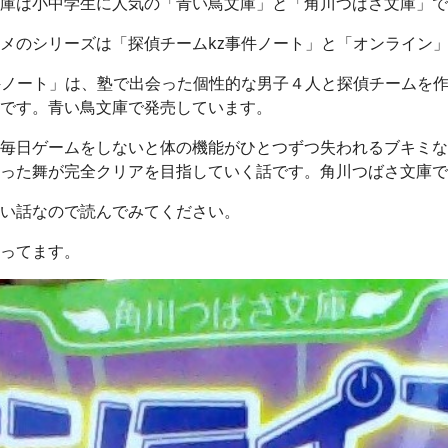
庫は小中学生に人気の「青い鳥文庫」と「角川つばさ文庫」で
メのシリーズは「探偵チームkz事件ノート」と「オンライン
件ノート」は、塾で出会った個性的な男子４人と探偵チームを
です。青い鳥文庫で発売しています。
毎日ゲームをしないと体の機能がひとつずつ失われるブキミな
った舞が完全クリアを目指していく話です。角川つばさ文庫で
い話なので読んでみてください。
ってます。
ジができました。
動しなくなった人のために
ーで聴く(iPhone)