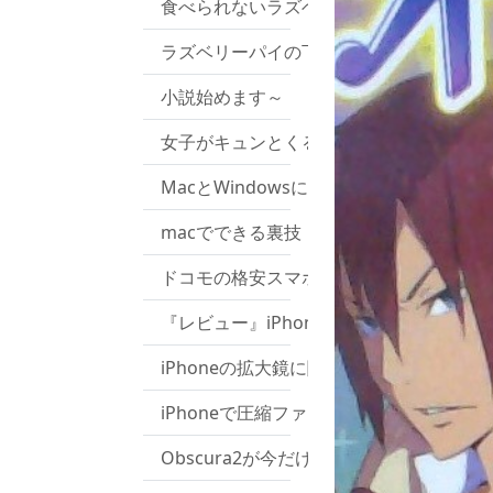
食べられないラズベリーパイを買いました。
ラズベリーパイの下ごしらえ(2)
小説始めます～
女子がキュンとくる行動ベスト３！！
MacとWindowsについてあまり知られ
macでできる裏技
ドコモの格安スマホ「MONO」買っちゃ
『レビュー』iPhone6sを1年間使い続け
iPhoneの拡大鏡に関するバクを発見しま
iPhoneで圧縮ファイルを作成したり解凍
Obscura2が今だけ無料！使い方まとめ