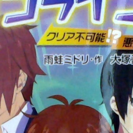
(1)
ていない事
いました☆いい所をいくつか
て思ったこと
した。
する方法