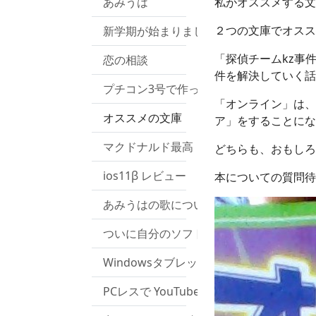
あみうは
私がオススメする文
２つの文庫でオスス
新学期が始まりました！
「探偵チームkz事
恋の相談
件を解決していく話
プチコン3号で作ったのは？
「オンライン」は、
オススメの文庫
ア」をすることにな
マクドナルド最高！
どちらも、おもしろ
ios11β レビュー
本についての質問待
あみうはの歌について
ついに自分のソフトウェアのホームペー
Windowsタブレットをリセットして起
PCレスで YouTubeの曲を携帯mp3プレイヤ