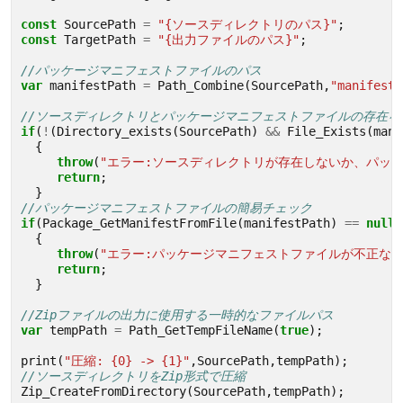
const
SourcePath
=
"{ソースディレクトリのパス}"
;
const
TargetPath
=
"{出力ファイルのパス}"
;
//パッケージマニフェストファイルのパス 
var
manifestPath
=
Path_Combine
(
SourcePath
,
"manifest.
//ソースディレクトリとパッケージマニフェストファイルの存在を
if
(
!
(
Directory_exists
(
SourcePath
)
&&
File_Exists
(
mani
{
throw
(
"エラー:ソースディレクトリが存在しないか、パッ
return
;
}
//パッケージマニフェストファイルの簡易チェック
if
(
Package_GetManifestFromFile
(
manifestPath
)
==
null
)
{
throw
(
"エラー:パッケージマニフェストファイルが不正な形
return
;
}
//Zipファイルの出力に使用する一時的なファイルパス
var
tempPath
=
Path_GetTempFileName
(
true
);
print
(
"圧縮: {0} -> {1}"
,
SourcePath
,
tempPath
);
//ソースディレクトリをZip形式で圧縮
Zip_CreateFromDirectory
(
SourcePath
,
tempPath
);