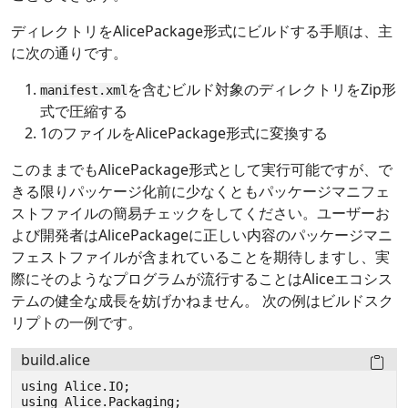
ディレクトリをAlicePackage形式にビルドする手順は、主
に次の通りです。
を含むビルド対象のディレクトリをZip形
manifest.xml
式で圧縮する
1のファイルをAlicePackage形式に変換する
このままでもAlicePackage形式として実行可能ですが、で
きる限りパッケージ化前に少なくともパッケージマニフェ
ストファイルの簡易チェックをしてください。ユーザーお
よび開発者はAlicePackageに正しい内容のパッケージマニ
フェストファイルが含まれていることを期待しますし、実
際にそのようなプログラムが流行することはAliceエコシス
テムの健全な成長を妨げかねません。 次の例はビルドスク
リプトの一例です。
build.alice
using
Alice
.
IO
;
using
Alice
.
Packaging
;