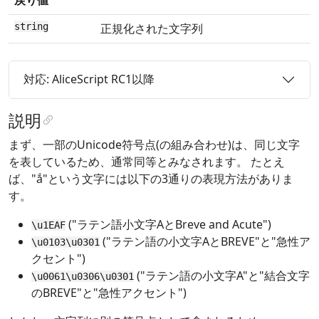
string
正規化された文字列
対応: AliceScript RC1以降
説明
まず、一部のUnicode符号点(の組み合わせ)は、同じ文字
を表しているため、通常同等とみなされます。 たとえ
ば、"ắ"という文字には以下の3通りの表現方法がありま
す。
("ラテン語小文字AとBreve and Acute")
\u1EAF
("ラテン語の小文字AとBREVE"と"急性ア
\u0103\u0301
クセント")
("ラテン語の小文字A"と"結合文字
\u0061\u0306\u0301
のBREVE"と"急性アクセント")