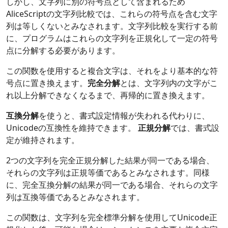
しかし、文字列に別の符号点として含まれるため
AliceScriptの文字列比較では、これらの符号点を含む文字
列は等しくないとみなされます。文字列比較を実行する前
に、プログラムはこれらの文字列を正規化して一定の符号
点に分解する必要があります。
この関数を使用すると複合文字は、それをより基本的な符
号点に置き換えます。
完全分解
とは、文字列内の文字がこ
れ以上分解できなくなるまで、再帰的に置き換えます。
互換分解
を使うと、書式設定情報が失われる代わりに、
Unicodeの互換性を維持できます。
正規分解
では、書式設
定が維持されます。
2つの文字列を完全正規分解した結果が同一である場合、
それらの文字列は正規等価であるとみなされます。同様
に、完全互換分解の結果が同一である場合、それらの文字
列は互換等価であるとみなされます。
この関数は、文字列を完全標準分解を使用してUnicode正