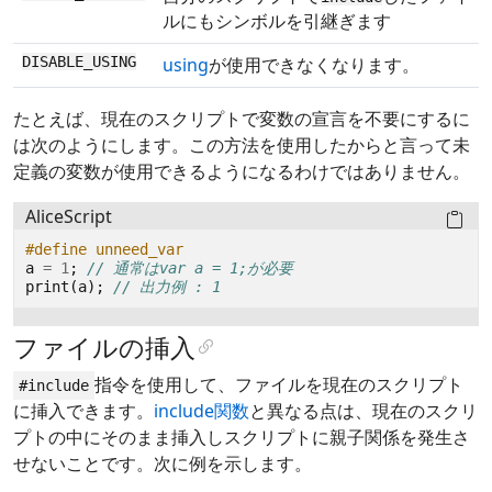
ルにもシンボルを引継ぎます
DISABLE_USING
using
が使用できなくなります。
たとえば、現在のスクリプトで変数の宣言を不要にするに
は次のようにします。この方法を使用したからと言って未
定義の変数が使用できるようになるわけではありません。
AliceScript
#define unneed_var
a
=
1
;
// 通常はvar a = 1;が必要
print
(
a
);
// 出力例 : 1
ファイルの挿入
指令を使用して、ファイルを現在のスクリプト
#include
に挿入できます。
include関数
と異なる点は、現在のスクリ
プトの中にそのまま挿入しスクリプトに親子関係を発生さ
せないことです。次に例を示します。