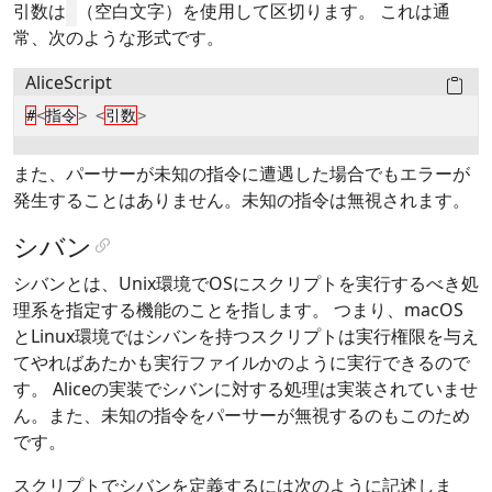
引数は
（空白文字）を使用して区切ります。 これは通
常、次のような形式です。
AliceScript
#
<
指令
>
<
引数
>
また、パーサーが未知の指令に遭遇した場合でもエラーが
発生することはありません。未知の指令は無視されます。
シバン
シバンとは、Unix環境でOSにスクリプトを実行するべき処
理系を指定する機能のことを指します。 つまり、macOS
とLinux環境ではシバンを持つスクリプトは実行権限を与え
てやればあたかも実行ファイルかのように実行できるので
す。 Aliceの実装でシバンに対する処理は実装されていませ
ん。また、未知の指令をパーサーが無視するのもこのため
です。
スクリプトでシバンを定義するには次のように記述しま