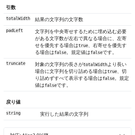
引数
totalWidth
結果の文字列の文字数
padLeft
文字列を中央寄せするために埋め込む必要
がある文字数が左右で異なる場合に、左寄
せを優先する場合は
、右寄せを優先す
true
る場合は
。規定値は
です。
false
false
truncate
対象の文字列の長さが
より長い
totalWidth
場合に文字列を切り詰める場合は
、切
true
り詰めずすべて表示する場合は
。規定
false
値は
です。
false
戻り値
string
実行した結果の文字列