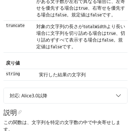
がある文字数が左右で異なる場合に、左寄
せを優先する場合は
、右寄せを優先す
true
る場合は
。規定値は
です。
false
false
truncate
対象の文字列の長さが
より長い
totalWidth
場合に文字列を切り詰める場合は
、切
true
り詰めずすべて表示する場合は
。規
false
定値は
です。
false
戻り値
string
実行した結果の文字列
対応: Alice3.0以降
説明
この関数は、文字列を特定の文字数の中で中央寄せしま
す。