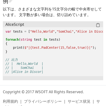
例
以下は、さまざまな文字列を15文字分の幅で中央寄せして
います。 文字数が多い場合は、切り詰めています。
AliceScript
var
tests
=
[
"Hello,World"
,
"SomChai"
,
"Alice in Discor
foreach
(
string
test
in
tests
)
{
print
(
$"|{test.PadCenter(15,false,true)}|"
);
}
// 出力
// |  Hello,World  |
// |    SomChai    |
// |Alice in Discor|
Copyright © 2017 WSOFT All Rights Reserved.
利用規約
|
プライバシーポリシー
|
サービス状況
|
サ