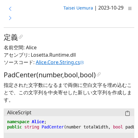
|
2023-10-29
Taisei Uemura
定義
名前空間: Alice
アセンブリ: Losetta.Runtime.dll
ソースコード:
Alice.Core.String.cs
PadCenter(number,bool,bool)
指定された文字数になるまで両側に空白文字を埋め込むこ
とで、この文字列を中央寄せした新しい文字列を作成しま
す。
AliceScript
namespace
Alice
;
public
string
PadCenter
(
number
totalWidth
,
bool
padLe