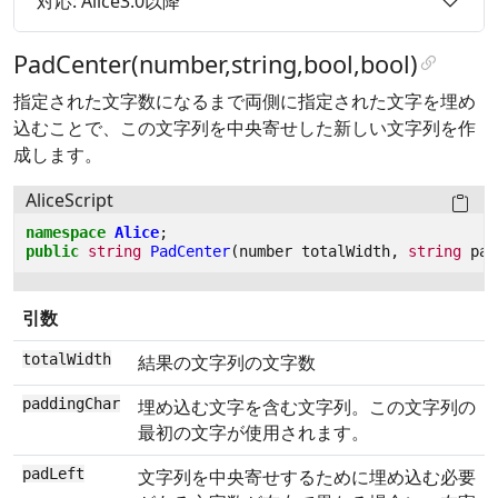
対応: Alice3.0以降
PadCenter(number,string,bool,bool)
指定された文字数になるまで両側に指定された文字を埋め
込むことで、この文字列を中央寄せした新しい文字列を作
成します。
AliceScript
namespace
Alice
;
public
string
PadCenter
(
number
totalWidth
,
string
pad
引数
totalWidth
結果の文字列の文字数
paddingChar
埋め込む文字を含む文字列。この文字列の
最初の文字が使用されます。
padLeft
文字列を中央寄せするために埋め込む必要