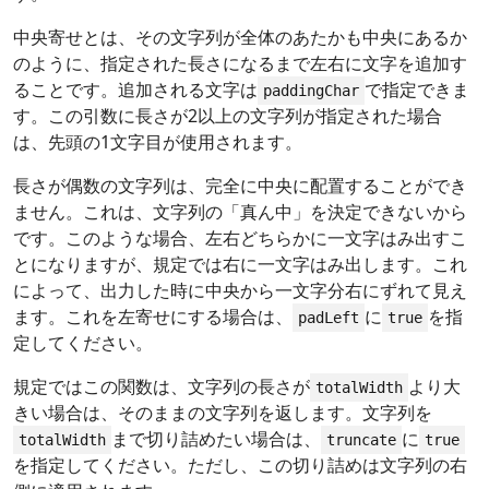
中央寄せとは、その文字列が全体のあたかも中央にあるか
のように、指定された長さになるまで左右に文字を追加す
ることです。追加される文字は
で指定できま
paddingChar
す。この引数に長さが2以上の文字列が指定された場合
は、先頭の1文字目が使用されます。
長さが偶数の文字列は、完全に中央に配置することができ
ません。これは、文字列の「真ん中」を決定できないから
です。このような場合、左右どちらかに一文字はみ出すこ
とになりますが、規定では右に一文字はみ出します。これ
によって、出力した時に中央から一文字分右にずれて見え
ます。これを左寄せにする場合は、
に
を指
padLeft
true
定してください。
規定ではこの関数は、文字列の長さが
より大
totalWidth
きい場合は、そのままの文字列を返します。文字列を
まで切り詰めたい場合は、
に
totalWidth
truncate
true
を指定してください。ただし、この切り詰めは文字列の右