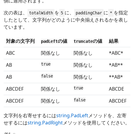
側に適用されます。
次の表は、
を
に、
に
を指定
totalWidth
5
paddingChar
*
したとして、文字列がどのように中央揃えされるかを表し
ています。
対象の文字列
の値
の値
結果
padLeft
truncate
ABC
関係なし
関係なし
*ABC*
AB
true
関係なし
*AB**
AB
false
関係なし
**AB*
ABCDEF
関係なし
true
ABCDE
ABCDEF
関係なし
false
ABCDEF
文字列を右寄せするには
string.PadLeft
メソッドを、左寄
せするには
string.PadRight
メソッドを使用してください。