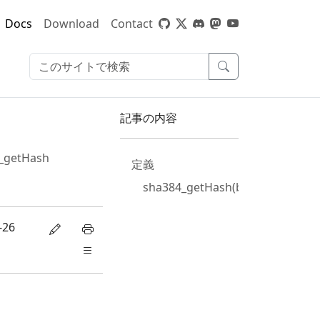
Docs
Download
Contact
記事の内容
_getHash
定義
sha384_getHash(bytes)
-26