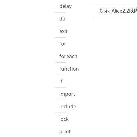
delay
対応: Alice2.2以
do
exit
for
foreach
function
if
import
include
lock
print