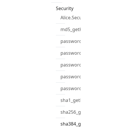
Security
Alice.Security
md5_getHash
password_getSalt
password_hash
password_hashData
password_verify
password_verifyData
sha1_getHash
sha256_getHash
sha384_getHash