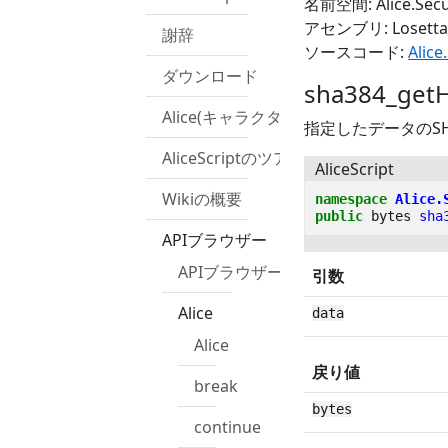
名前空間: Alice.Secu
アセンブリ: Losetta.R
謝辞
ソースコード:
Alice
ダウンロード
sha384_getH
Alice(キャラクター)
指定したデータのS
AliceScriptのツアー
AliceScript
Wikiの概要
namespace
Alice.
public
bytes
sha
APIブラウザー
APIブラウザー
引数
Alice
data
Alice
戻り値
break
bytes
continue