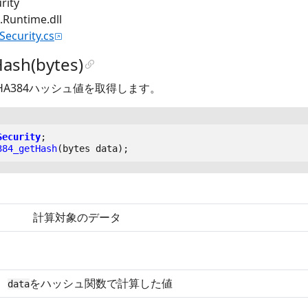
rity
untime.dll
.Security.cs
ash(bytes)
HA384ハッシュ値を取得します。
Security
;
384_getHash
(
bytes
data
);
計算対象のデータ
をハッシュ関数で計算した値
data