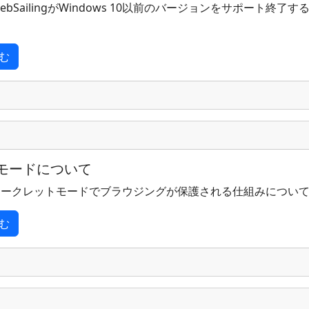
bSailingがWindows 10以前のバージョンをサポート終了
む
モードについて
シークレットモードでブラウジングが保護される仕組みについ
む