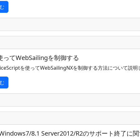
む
tを使ってWebSailingを制御する
ceScriptを使ってWebSailingNXを制御する方法について説
む
gのWindows7/8.1 Server2012/R2のサポート終