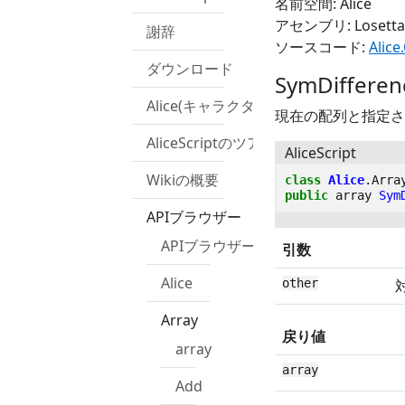
名前空間: Alice
アセンブリ: Losetta.R
謝辞
ソースコード:
Alice
ダウンロード
SymDifferenc
Alice(キャラクター)
現在の配列と指定さ
AliceScriptのツアー
AliceScript
Wikiの概要
class
Alice
.
Arra
public
array
Sym
APIブラウザー
APIブラウザー
引数
Alice
other
Array
戻り値
array
array
Add