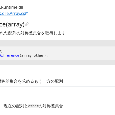
untime.dll
.Core.Array.cs
e(array)
れた配列の対称差集合を取得します
y
;
Difference
(
array
other
);
対称差集合を求めるもう一方の配列
現在の配列と
の対称差集合
other