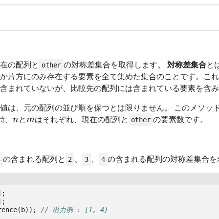
在の配列と
の対称差集合を取得します。
対称差集合
と
other
か片方にのみ存在する要素を全て集めた集合のことです。これ
含まれていないが、比較先の配列には含まれている要素を含み
値は、元の配列の並び順を保つとは限りません。 このメソッ
n
m
時、
と
はそれぞれ、現在の配列と
の要素数です。
other
の含まれる配列と
、
、
の含まれる配列の対称差集合を
3
2
3
4
];
];
rence
(
b
));
// 出力例 : [1, 4]