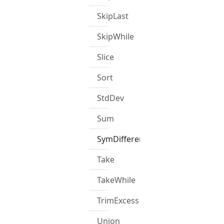
SkipLast
SkipWhile
Slice
Sort
StdDev
Sum
SymDifference
Take
TakeWhile
TrimExcess
Union