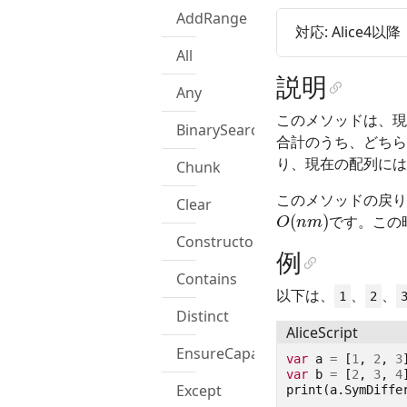
AddRange
対応: Alice4以降
All
説明
Any
このメソッドは、現
BinarySearch
合計のうち、どちら
り、現在の配列には
Chunk
このメソッドの戻り
Clear
O
(
n
m
)
です。この
Constructor
例
Contains
以下は、
、
、
1
2
Distinct
AliceScript
EnsureCapacity
var
a
=
[
1
,
2
,
3
var
b
=
[
2
,
3
,
4
Except
print
(
a
.
SymDiffe