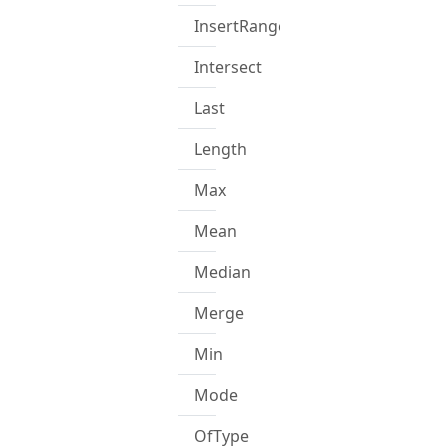
InsertRange
Intersect
Last
Length
Max
Mean
Median
Merge
Min
Mode
OfType