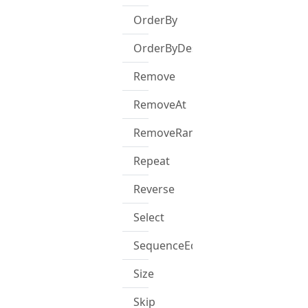
OrderBy
OrderByDescending
Remove
RemoveAt
RemoveRange
Repeat
Reverse
Select
SequenceEqual
Size
Skip