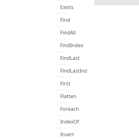
Exists
Find
FindAll
FindIndex
FindLast
FindLastIndex
First
Flatten
Foreach
IndexOf
Insert