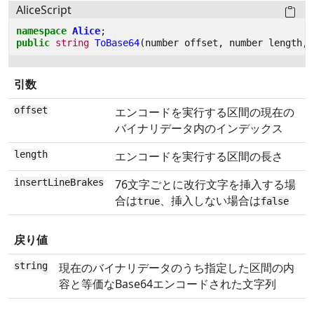
AliceScript
namespace
Alice
;
public
string
ToBase64
(
number
offset
,
number
length
,
引数
offset
エンコードを実行する区間の現在の
バイナリデータ内のインデックス
length
エンコードを実行する区間の長さ
insertLineBrakes
76文字ごとに改行文字を挿入する場
合は
、挿入しない場合は
true
false
戻り値
string
現在のバイナリデータのうち指定した区間の内
容と等価なBase64エンコードされた文字列