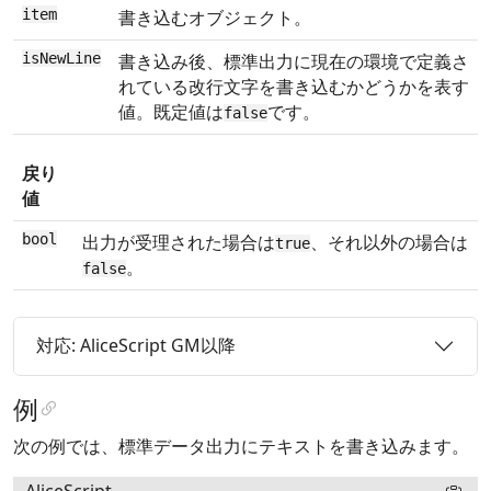
item
書き込むオブジェクト。
isNewLine
書き込み後、標準出力に現在の環境で定義さ
れている改行文字を書き込むかどうかを表す
値。既定値は
です。
false
戻り
値
bool
出力が受理された場合は
、それ以外の場合は
true
。
false
対応: AliceScript GM以降
例
次の例では、標準データ出力にテキストを書き込みます。
AliceScript