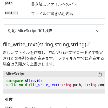
path
書き込むファイルへのパス
content
ファイルに書き込む内容
対応: AliceScript RC1以降
file_write_text(string,string,string)
新しいファイルを作成し、指定された文字コード名で指定
された文字列を書き込みます。 ファイルがすでに存在する
場合は先頭から上書きします。
AliceScript
namespace
Alice.IO
;
public
void
file_write_text
(
string
path
,
string
conte
引数