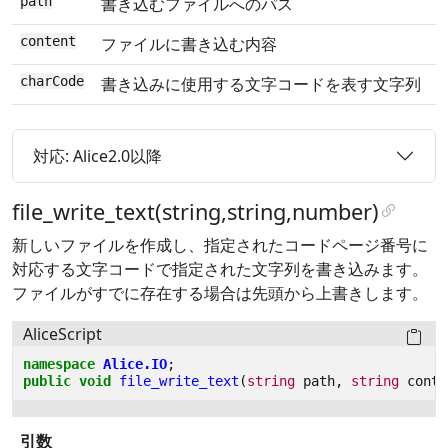
path
書き込むファイルへのパス
content
ファイルに書き込む内容
charCode
書き込みに使用する文字コードを表す文字列
対応: Alice2.0以降
file_write_text(string,string,number)
新しいファイルを作成し、指定されたコードページ番号に
対応する文字コードで指定された文字列を書き込みます。
ファイルがすでに存在する場合は先頭から上書きします。
AliceScript
namespace
Alice.IO
;
public
void
file_write_text
(
string
path
,
string
conte
引数