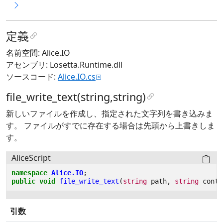
定義
名前空間: Alice.IO
アセンブリ: Losetta.Runtime.dll
ソースコード:
Alice.IO.cs
file_write_text(string,string)
新しいファイルを作成し、指定された文字列を書き込みま
す。 ファイルがすでに存在する場合は先頭から上書きしま
す。
AliceScript
namespace
Alice.IO
;
public
void
file_write_text
(
string
path
,
string
conte
引数