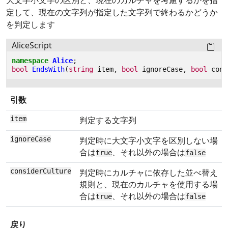
大文字小文字の区別と、現在のカルチャを考慮するかを指
定して、現在の文字列が指定した文字列で終わるかどうか
を判定します
AliceScript
namespace
Alice
;
bool
EndsWith
(
string
item
,
bool
ignoreCase
,
bool
cons
引数
item
判定する文字列
ignoreCase
判定時に大文字小文字を区別しない場
合は
、それ以外の場合は
true
false
considerCulture
判定時にカルチャに依存した並べ替え
規則と、現在のカルチャを使用する場
合は
、それ以外の場合は
true
false
戻り