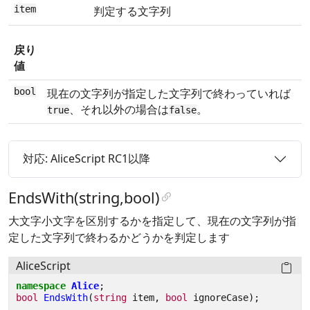
item
判定する文字列
戻り
値
bool
現在の文字列が指定した文字列で終わっていれば
、それ以外の場合は
。
true
false
対応: AliceScript RC1以降
EndsWith(string,bool)
大文字小文字を区別するかを指定して、現在の文字列が指
定した文字列で終わるかどうかを判定します
AliceScript
namespace
Alice
;
bool
EndsWith
(
string
item
,
bool
ignoreCase
);