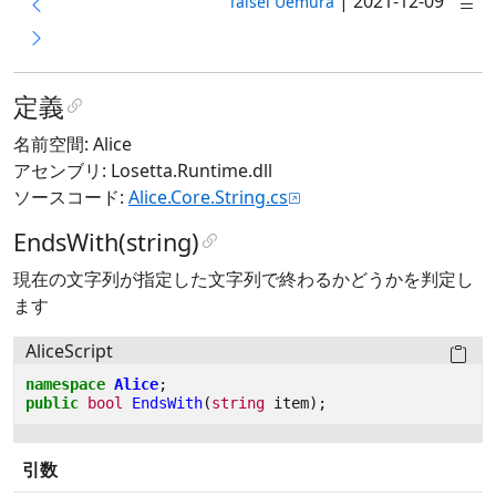
|
2021-12-09
Taisei Uemura
定義
名前空間: Alice
アセンブリ: Losetta.Runtime.dll
ソースコード:
Alice.Core.String.cs
EndsWith(string)
現在の文字列が指定した文字列で終わるかどうかを判定し
ます
AliceScript
namespace
Alice
;
public
bool
EndsWith
(
string
item
);
引数