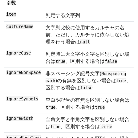
引数
item
判定する文字列
cultureName
文字列比較に使用するカルチャの名
前。ただし、カルチャに依存しない処
理を行う場合は
null
ignoreCase
判定時に大文字小文字を区別しない場
合は
、区別する場合は
true
false
ignoreNonSpace
非スペーシング記号文字(
Nonspacing
)の有無を区別しない場合は
、
mark
true
区別する場合は
false
ignoreSymbols
空白や記号の有無を区別しない場合は
、区別する場合は
true
true
ignoreWidth
全角文字と半角文字を区別しない場合
は
、区別する場合は
true
false
ignoreKanaType