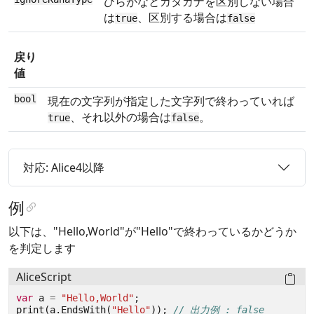
ひらがなとカタカナを区別しない場合
は
、区別する場合は
true
false
戻り
値
bool
現在の文字列が指定した文字列で終わっていれば
、それ以外の場合は
。
true
false
対応: Alice4以降
例
以下は、"Hello,World"が"Hello"で終わっているかどうか
を判定します
AliceScript
var
a
=
"Hello,World"
;
print
(
a
.
EndsWith
(
"Hello"
));
// 出力例 : false