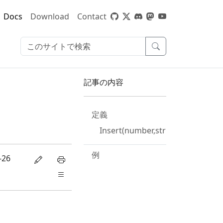
Docs
Download
Contact
記事の内容
定義
Insert(number,string)
例
-26