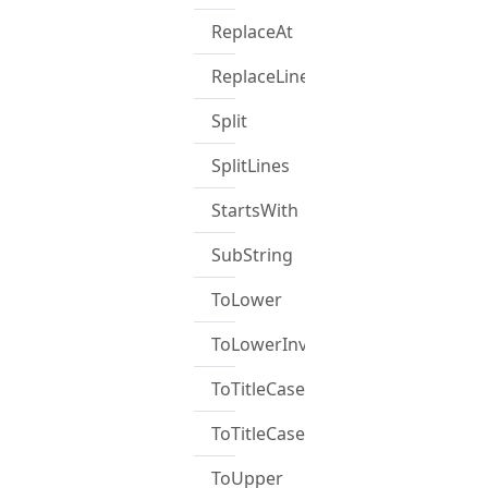
ReplaceAt
ReplaceLineEndings
Split
SplitLines
StartsWith
SubString
ToLower
ToLowerInvariant
ToTitleCase
ToTitleCaseInvariant
ToUpper