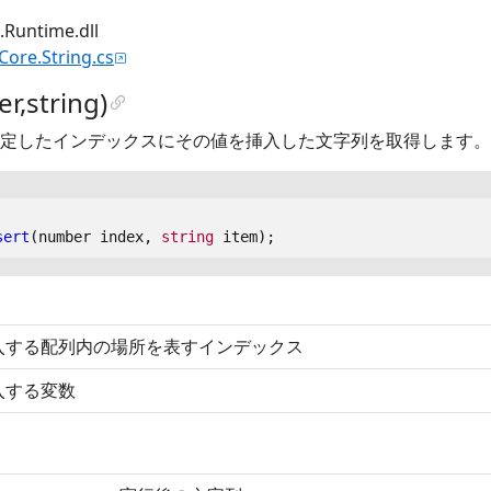
untime.dll
.Core.String.cs
r,string)
定したインデックスにその値を挿入した文字列を取得します。
sert
(
number
index
,
string
item
);
入する配列内の場所を表すインデックス
入する変数