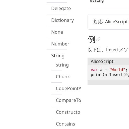
string
Delegate
Dictionary
対応: AliceScrip
None
例
Number
以下は、Insert
String
AliceScript
string
var
a
=
"World"
;
print
(
a
.
Insert
(
0
Chunk
CodePointAt
CompareTo
Constructor
Contains