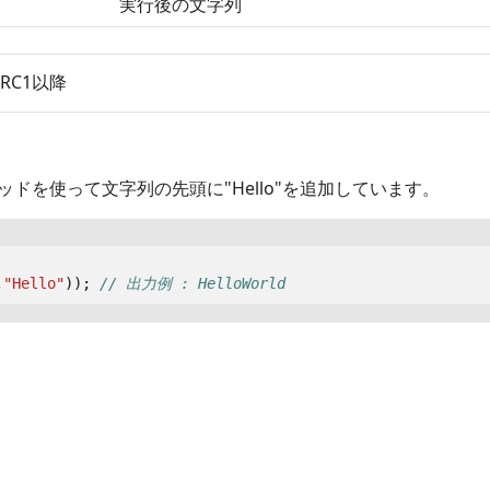
実行後の文字列
t RC1以降
メソッドを使って文字列の先頭に"Hello"を追加しています。
,
"Hello"
));
// 出力例 : HelloWorld