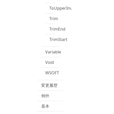
ToUpperInvariant
Trim
TrimEnd
TrimStart
Variable
Void
WSOFT
変更履歴
例外
基本