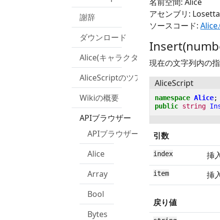
名前空間: Alice
アセンブリ: Losetta.R
謝辞
ソースコード:
Alice
ダウンロード
Insert(numbe
Alice(キャラクター)
現在の文字列内の指
AliceScriptのツアー
AliceScript
Wikiの概要
namespace
Alice
;
public
string
In
APIブラウザー
APIブラウザー
引数
Alice
index
挿
Array
item
挿
Bool
戻り値
Bytes