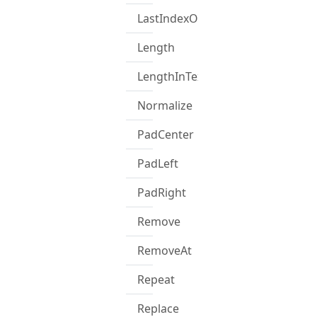
LastIndexOf
Length
LengthInTextElements
Normalize
PadCenter
PadLeft
PadRight
Remove
RemoveAt
Repeat
Replace