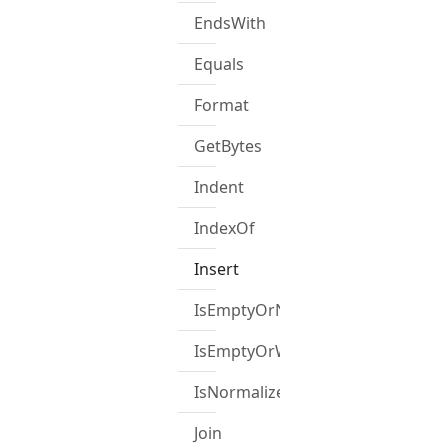
EndsWith
Equals
Format
GetBytes
Indent
IndexOf
Insert
IsEmptyOrNull
IsEmptyOrWhiteSpace
IsNormalized
Join