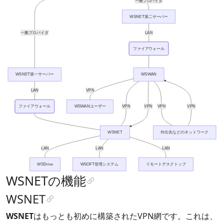
一般プロパイダ
WSNET第二サーバー
一般プロパイダ
LAN
ファイアウォール
WSNET第一サーバー
WSWAN
LAN
VPN
ファイアウォール
WSWANユーザー
VPN
VPN
VPN
VPN
WSNET
外出先などのネットワーク
LAN
LAN
LAN
WSDrive
WSOFT管理システム
リモートデスクトップ
WSNETの機能
WSNET
WSNET
はもっとも初めに構築されたVPN網です。これは、