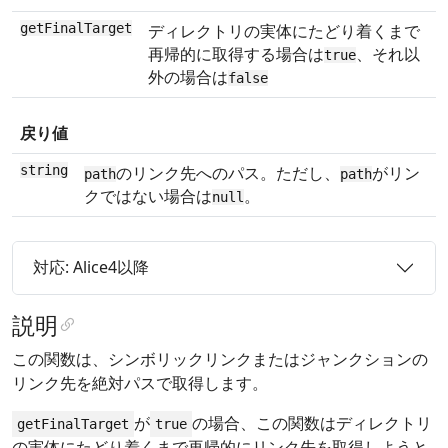
getFinalTarget
ディレクトリの実体にたどり着くまで
再帰的に取得する場合は
、それ以
true
外の場合は
false
戻り値
string
のリンク先へのパス。ただし、
がリン
path
path
クではない場合は
。
null
対応: Alice4以降
説明
この関数は、シンボリックリンクまたはジャンクションの
リンク先を絶対パスで取得します。
が
の場合、この関数はディレクトリ
getFinalTarget
true
の実体にたどり着くまで再帰的にリンク先を取得しようと