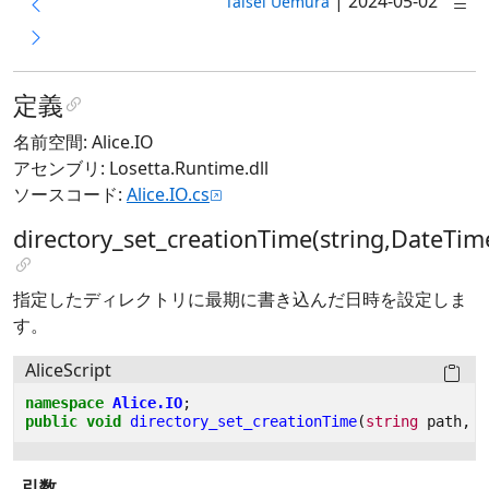
|
2024-05-02
Taisei Uemura
定義
名前空間: Alice.IO
アセンブリ: Losetta.Runtime.dll
ソースコード:
Alice.IO.cs
directory_set_creationTime(string,DateTim
指定したディレクトリに最期に書き込んだ日時を設定しま
す。
AliceScript
namespace
Alice.IO
;
public
void
directory_set_creationTime
(
string
path
,
D
引数