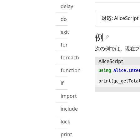
delay
対応: AliceScrip
do
exit
例
for
次の例では、現在プ
foreach
AliceScript
function
using
Alice.Inte
print
(
gc_getTota
if
import
include
lock
print