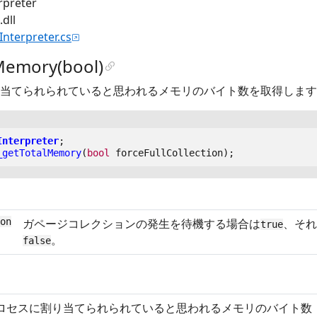
rpreter
dll
.Interpreter.cs
Memory(bool)
当てられられていると思われるメモリのバイト数を取得します
Interpreter
;
_getTotalMemory
(
bool
forceFullCollection
);
on
ガページコレクションの発生を待機する場合は
、それ
true
。
false
ロセスに割り当てられられていると思われるメモリのバイト数