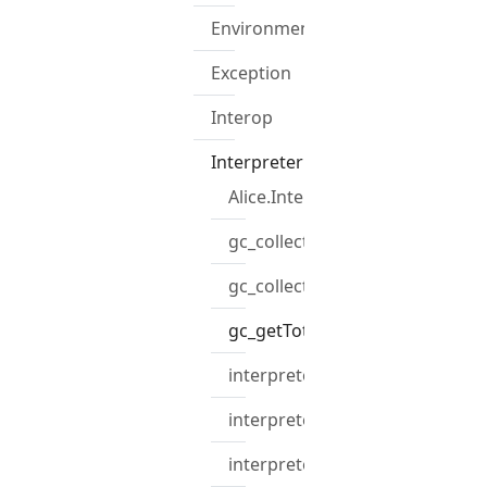
Environment
Exception
Interop
Interpreter
Alice.Interpreter
gc_collect
gc_collectAfterExecute
gc_getTotalMemory
interpreter_append_output
interpreter_append_output
interpreter_consts