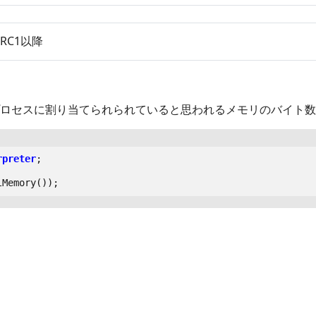
t RC1以降
ロセスに割り当てられられていると思われるメモリのバイト数
rpreter
;
lMemory
());