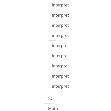
interpreter_functions
interpreter_getVariable
interpreter_globalVariables
interpreter_name
interpreter_nameexists
interpreter_namespaces
interpreter_process
interpreter_processfile
interpreter_reset_variables
IO
Math