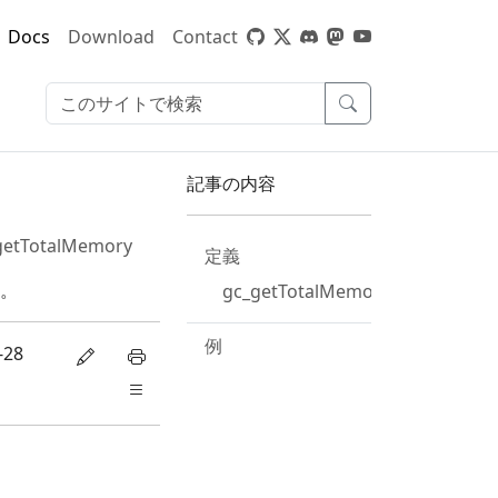
Docs
Download
Contact
記事の内容
getTotalMemory
定義
。
gc_getTotalMemory(bool)
例
-28