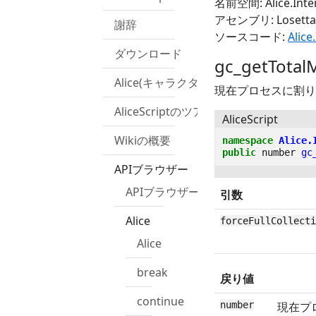
名前空間: Alice.Inte
アセンブリ: Losetta.
謝辞
ソースコード:
Alice
ダウンロード
gc_getTotal
Alice(キャラクター)
現在プロセスに割り
AliceScriptのツアー
AliceScript
Wikiの概要
namespace
Alice.
public
number
gc
APIブラウザー
APIブラウザー
引数
Alice
forceFullCollecti
Alice
break
戻り値
continue
number
現在プ