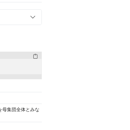
を母集団全体とみな
。