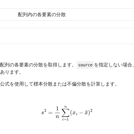
配列内の各要素の分散
配列の各要素の分散を取得します。
を指定しない場合
source
あります。
公式を使用して標本分散または不偏分散を計算します。
s
2
=
1
n
∑
i
=
1
n
(
x
i
−
x
¯
)
2