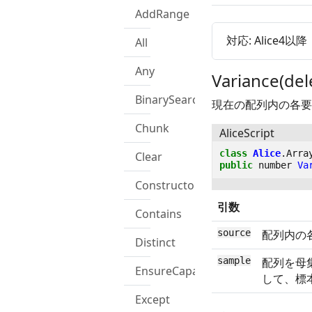
AddRange
対応: Alice4以降
All
Any
Variance(del
BinarySearch
現在の配列内の各要
Chunk
AliceScript
class
Alice
.
Arra
Clear
public
number
Va
Constructor
引数
Contains
source
配列内の
Distinct
sample
配列を母
EnsureCapacity
して、標
Except