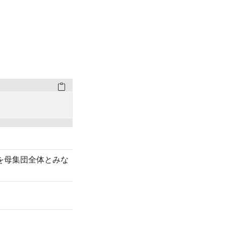
を母集団全体とみな
。