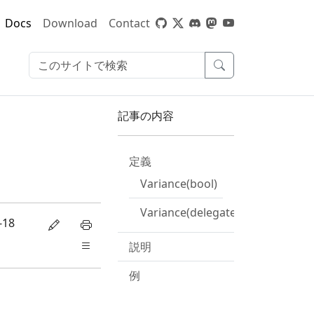
Docs
Download
Contact
記事の内容
定義
Variance(bool)
Variance(delegate,bool)
-18
説明
例