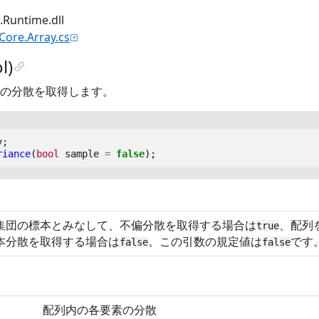
untime.dll
.Core.Array.cs
l)
の分散を取得します。
y
;
riance
(
bool
sample
=
false
);
集団の標本とみなして、不偏分散を取得する場合は
、配列
true
本分散を取得する場合は
。この引数の規定値は
です
false
false
配列内の各要素の分散