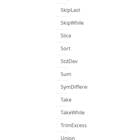
SkipLast
SkipWhile
Slice
Sort
StdDev
Sum
SymDifference
Take
TakeWhile
TrimExcess
Union