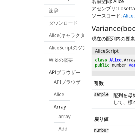
名前空間: Alice
アセンブリ: Losetta.R
謝辞
ソースコード:
Alice
ダウンロード
Variance(boo
Alice(キャラクター)
現在の配列内の要素
AliceScriptのツアー
AliceScript
Wikiの概要
class
Alice
.
Arra
public
number
Va
APIブラウザー
APIブラウザー
引数
Alice
sample
配列を母
して、標
Array
array
戻り値
Add
number