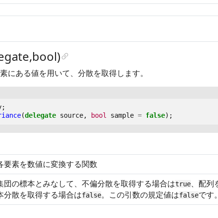
egate,bool)
素にある値を用いて、分散を取得します。
y
;
riance
(
delegate
source
,
bool
sample
=
false
);
各要素を数値に変換する関数
集団の標本とみなして、不偏分散を取得する場合は
、配列
true
本分散を取得する場合は
。この引数の規定値は
です
false
false