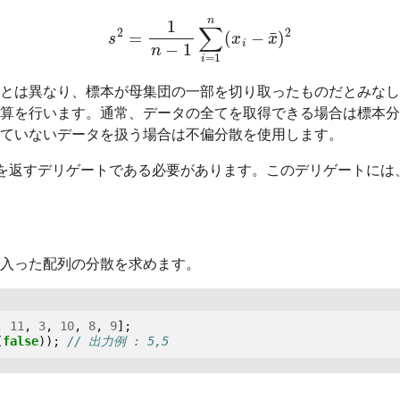
s
2
=
1
n
−
1
∑
i
=
1
n
(
x
i
−
x
¯
)
2
とは異なり、標本が母集団の一部を切り取ったものだとみなし
算を行います。通常、データの全てを取得できる場合は標本分
ていないデータを扱う場合は不偏分散を使用します。
を返すデリゲートである必要があります。このデリゲートには
入った配列の分散を求めます。
,
11
,
3
,
10
,
8
,
9
];
(
false
));
// 出力例 : 5,5