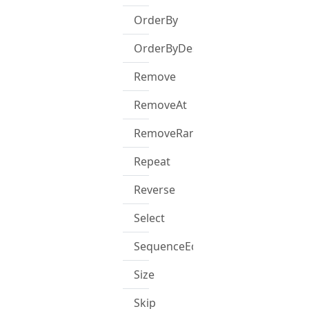
OrderBy
OrderByDescending
Remove
RemoveAt
RemoveRange
Repeat
Reverse
Select
SequenceEqual
Size
Skip