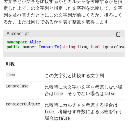
大文字と小文字を比較するかとカルチャを考慮するかを指
定した上でこの文字列と指定した文字列を比較して、文字
列を並べ替えたときにこの文字列が前にくるか、後ろにく
るか、または同じであるかを表す整数を取得します。
AliceScript
namespace
Alice
;
public
number
CompareTo
(
string
item
,
bool
ignoreCase
,
引数
item
この文字列と比較する文字列
ignoreCase
比較時に大文字小文字を考慮しない場
合は
、そうでない場合は
true
false
considerCulture
比較時にカルチャを考慮する場合は
、考慮せず序数による比較を行う
true
場合は
false