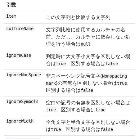
引数
item
この文字列と比較する文字列
cultureName
文字列比較に使用するカルチャの名
前。ただし、カルチャに依存しない処
理を行う場合は
null
ignoreCase
判定時に大文字小文字を区別しない場
合は
、区別する場合は
true
false
ignoreNonSpace
非スペーシング記号文字(
Nonspacing
)の有無を区別しない場合は
、
mark
true
区別する場合は
false
ignoreSymbols
空白や記号の有無を区別しない場合は
、区別する場合は
true
true
ignoreWidth
全角文字と半角文字を区別しない場合
は
、区別する場合は
true
false