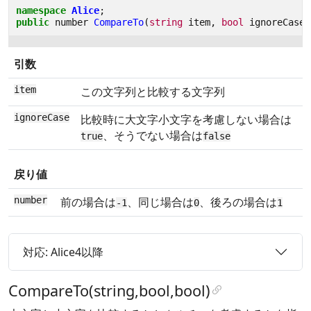
namespace
Alice
;
public
number
CompareTo
(
string
item
,
bool
ignoreCase
)
引数
item
この文字列と比較する文字列
ignoreCase
比較時に大文字小文字を考慮しない場合は
、そうでない場合は
true
false
戻り値
number
前の場合は
、同じ場合は
、後ろの場合は
-1
0
1
対応: Alice4以降
CompareTo(string,bool,bool)