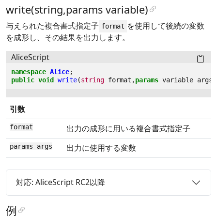
write(string,params variable)
与えられた複合書式指定子
を使用して後続の変数
format
を成形し、その結果を出力します。
AliceScript
namespace
Alice
;
public
void
write
(
string
format
,
params
variable
args
)
引数
format
出力の成形に用いる複合書式指定子
params args
出力に使用する変数
対応: AliceScript RC2以降
例