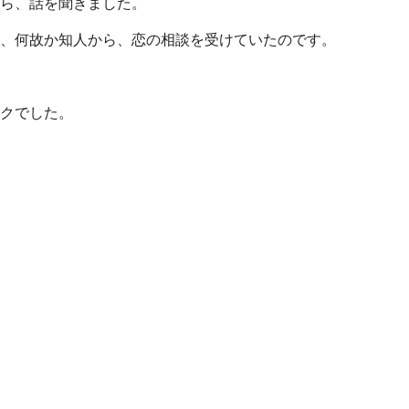
ら、話を聞きました。
、何故か知人から、恋の相談を受けていたのです。
クでした。
ジができました。
動しなくなった人のために
ーで聴く(iPhone)