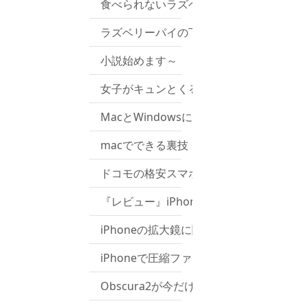
食べられないラズベリーパイを買いました。
ラズベリーパイの下ごしらえ(2)
小説始めます～
女子がキュンとくる行動ベスト３！！
MacとWindowsについてあまり知られ
macでできる裏技
ドコモの格安スマホ「MONO」買っちゃ
『レビュー』iPhone6sを1年間使い続け
iPhoneの拡大鏡に関するバクを発見しま
iPhoneで圧縮ファイルを作成したり解凍
Obscura2が今だけ無料！使い方まとめ