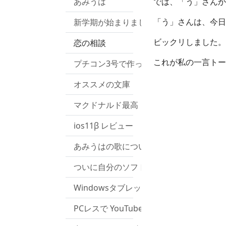
あみうは
では、「う」さんか
「う」さんは、今日
新学期が始まりました！
ビックリしました。
恋の相談
これが私の一言トー
プチコン3号で作ったのは？
オススメの文庫
マクドナルド最高！
ios11β レビュー
あみうはの歌について
ついに自分のソフトウェアのホームペー
Windowsタブレットをリセットして起
PCレスで YouTubeの曲を携帯mp3プレイヤ