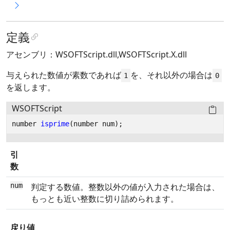
定義
アセンブリ：WSOFTScript.dll,WSOFTScript.X.dll
与えられた数値が素数であれば
を、それ以外の場合は
1
0
を返します。
WSOFTScript
number
isprime
(
number
num
);
引
数
num
判定する数値。整数以外の値が入力された場合は、
もっとも近い整数に切り詰められます。
戻り値