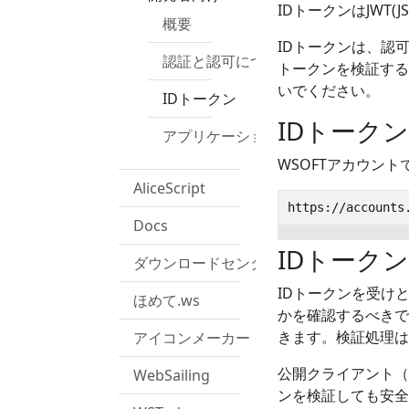
IDトークンはJWT(J
概要
IDトークンは、認
認証と認可について
トークンを検証する
いでください。
IDトークン
IDトーク
アプリケーションを登録する
WSOFTアカウン
AliceScript
Docs
IDトーク
ダウンロードセンター
IDトークンを受け
ほめて.ws
かを確認するべきで
きます。検証処理は
アイコンメーカー
公開クライアント（
WebSailing
ンを検証しても安全