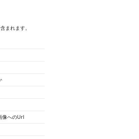
て含まれます。
か
像へのUrl