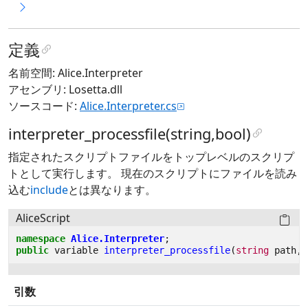
定義
名前空間: Alice.Interpreter
アセンブリ: Losetta.dll
ソースコード:
Alice.Interpreter.cs
interpreter_processfile(string,bool)
指定されたスクリプトファイルをトップレベルのスクリプ
トとして実行します。 現在のスクリプトにファイルを読み
込む
include
とは異なります。
AliceScript
namespace
Alice.Interpreter
;
public
variable
interpreter_processfile
(
string
path
,
b
引数