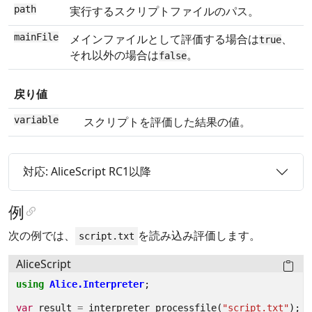
path
実行するスクリプトファイルのパス。
mainFile
メインファイルとして評価する場合は
、
true
それ以外の場合は
。
false
戻り値
variable
スクリプトを評価した結果の値。
対応: AliceScript RC1以降
例
次の例では、
を読み込み評価します。
script.txt
AliceScript
using
Alice.Interpreter
;
var
result
=
interpreter_processfile
(
"script.txt"
);