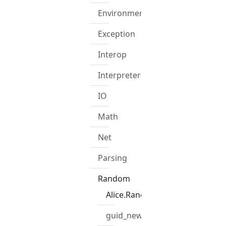
Environment
Exception
Interop
Interpreter
IO
Math
Net
Parsing
Random
Alice.Random
guid_new_bytes