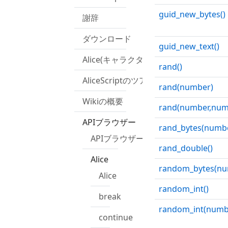
guid_new_bytes()
謝辞
ダウンロード
guid_new_text()
Alice(キャラクター)
rand()
AliceScriptのツアー
rand(number)
Wikiの概要
rand(number,num
APIブラウザー
rand_bytes(numb
APIブラウザー
rand_double()
Alice
random_bytes(nu
Alice
random_int()
break
random_int(numb
continue