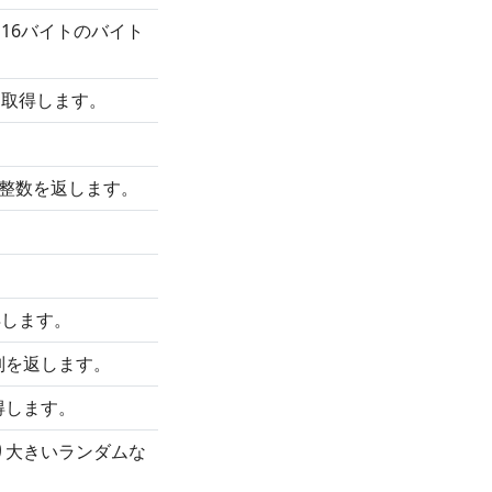
る16バイトのバイト
を取得します。
整数を返します。
。
得します。
列を返します。
得します。
り大きいランダムな