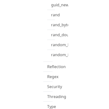
guid_new_text
rand
rand_bytes
rand_double
random_bytes
random_int
Reflection
Regex
Security
Threading
Type