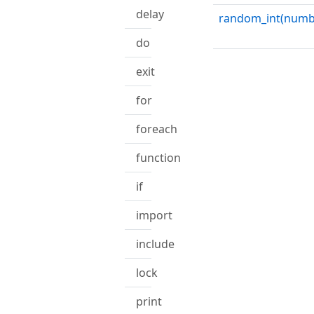
delay
random_int(numb
do
exit
for
foreach
function
if
import
include
lock
print