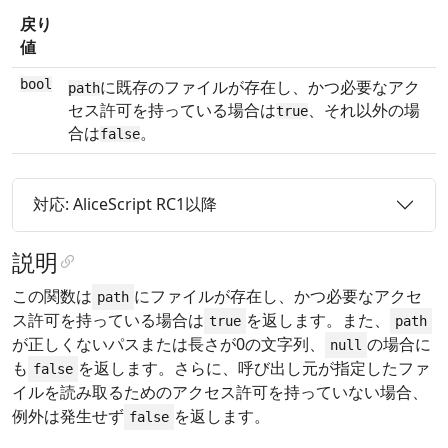
戻り
値
bool
に既存のファイルが存在し、かつ必要なアク
path
セス許可を持っている場合は
、それ以外の場
true
合は
。
false
対応: AliceScript RC1以降
説明
この関数は
にファイルが存在し、かつ必要なアクセ
path
ス許可を持っている場合は
を返します。また、
true
path
が正しくないパスまたは長さが0の文字列、
の場合に
null
も
を返します。さらに、呼び出し元が指定したファ
false
イルを読み取るためのアクセス許可を持っていない場合、
例外は発生せず
を返します。
false