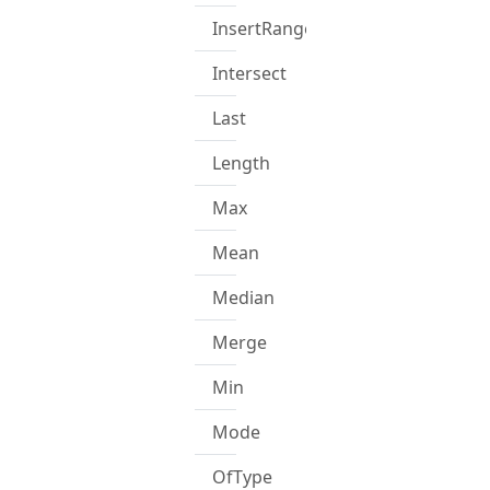
InsertRange
Intersect
Last
Length
Max
Mean
Median
Merge
Min
Mode
OfType