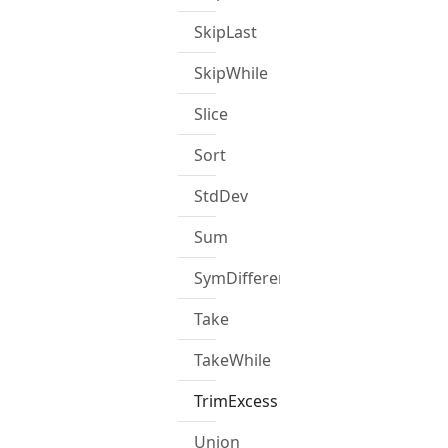
SkipLast
SkipWhile
Slice
Sort
StdDev
Sum
SymDifference
Take
TakeWhile
TrimExcess
Union