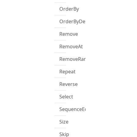
OrderBy
OrderByDescending
Remove
RemoveAt
RemoveRange
Repeat
Reverse
Select
SequenceEqual
Size
Skip