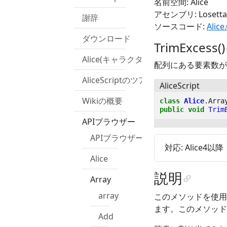
名前空間: Alice
アセンブリ: Losetta.R
謝辞
ソースコード:
Alice
ダウンロード
TrimExcess()
Alice(キャラクター)
配列にある要素数が
AliceScriptのツアー
AliceScript
Wikiの概要
class
Alice
.
Arra
public
void
Trim
APIブラウザー
APIブラウザー
対応: Alice4以降
Alice
説明
Array
array
このメソッドを使用
ます。このメソッド
Add