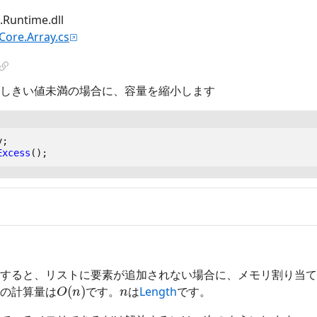
untime.dll
.Core.Array.cs
しきい値未満の場合に、容量を縮小します
y
;
Excess
();
すると、リストに要素が追加されない場合に、メモリ割り当て
O
(
n
)
n
の計算量は
です。
は
Length
です。