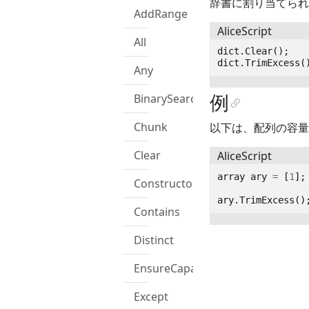
辞書に割り当てられ
AddRange
AliceScript
All
dict
.
Clear
();
dict
.
TrimExcess
(
Any
例
BinarySearch
Chunk
以下は、配列の容量
Clear
AliceScript
array
ary
=
[
1
];
Constructor
ary
.
TrimExcess
()
Contains
Distinct
EnsureCapacity
Except